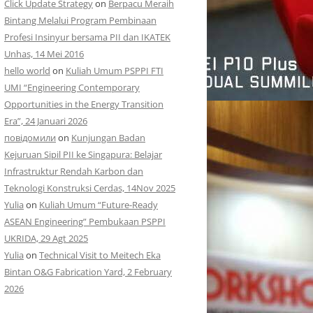
Click Update Strategy
on
Berpacu Meraih
Bintang Melalui Program Pembinaan
Profesi Insinyur bersama PII dan IKATEK
Unhas, 14 Mei 2016
hello world
on
Kuliah Umum PSPPI FTI
UMI “Engineering Contemporary
Opportunities in the Energy Transition
Era”, 24 Januari 2026
повідомили
on
Kunjungan Badan
Kejuruan Sipil PII ke Singapura: Belajar
Infrastruktur Rendah Karbon dan
Teknologi Konstruksi Cerdas, 14Nov 2025
Yulia
on
Kuliah Umum “Future-Ready
ASEAN Engineering” Pembukaan PSPPI
UKRIDA, 29 Agt 2025
Yulia
on
Technical Visit to Meitech Eka
Bintan O&G Fabrication Yard, 2 February
2026