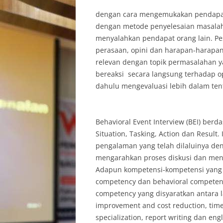
dengan cara mengemukakan pendapat
dengan metode penyelesaian masalah
menyalahkan pendapat orang lain. P
perasaan, opini dan harapan-harapan
relevan dengan topik permasalahan y
bereaksi secara langsung terhadap op
dahulu mengevaluasi lebih dalam te
Behavioral Event Interview (BEI) berd
Situation, Tasking, Action dan Resu
pengalaman yang telah dilaluinya de
mengarahkan proses diskusi dan menc
Adapun kompetensi-kompetensi yang dis
competency dan behavioral competenc
competency yang disyaratkan antara 
improvement and cost reduction, time
specialization, report writing dan e