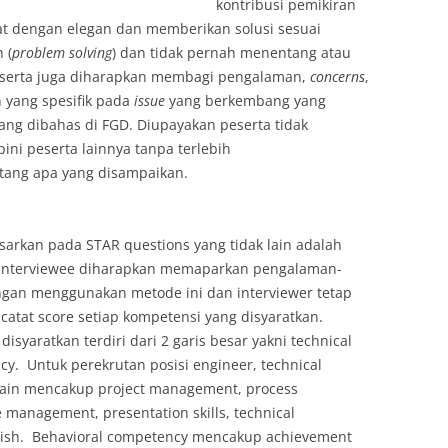
kontribusi pemikiran
 dengan elegan dan memberikan solusi sesuai
 (
problem solving
) dan tidak pernah menentang atau
eserta juga diharapkan membagi pengalaman,
concerns
,
 yang spesifik pada
issue
yang berkembang yang
ang dibahas di FGD. Diupayakan peserta tidak
ini peserta lainnya tanpa terlebih
ntang apa yang disampaikan.
asarkan pada STAR questions yang tidak lain adalah
lt. Interviewee diharapkan memaparkan pengalaman-
ngan menggunakan metode ini dan interviewer tetap
atat score setiap kompetensi yang disyaratkan.
yaratkan terdiri dari 2 garis besar yakni technical
y. Untuk perekrutan posisi engineer, technical
lain mencakup project management, process
 management, presentation skills, technical
nglish. Behavioral competency mencakup achievement