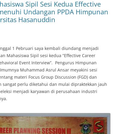
iswa Sipil Sesi Kedua Effective
emenuhi Undangan PPDA Himpunan
rsitas Hasanuddin
anggal 1 Pebruari saya kembali diundang menjadi
 Mahasiswa Sipil sesi kedua “Effective Career
Behavioral Event Interview”. Pengurus Himpunan
a Umumnya Muhammad Asrul Ansar meyakini sesi
entang materi Focus Group Discussion (FGD) dan
ah sangat perlu diketahui dan mulai dipraktekkan jauh
eleksi menjadi karyawan di perusahaan industri
nya.