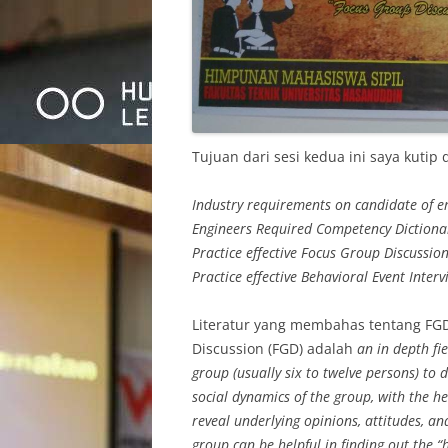
Tujuan dari sesi kedua ini saya kutip 
Industry requirements on candidate of e
Engineers Required Competency Dictiona
Practice effective Focus Group Discussio
Practice effective Behavioral Event Interv
Literatur yang membahas tentang FGD
Discussion (FGD) adalah
an in depth f
group (usually six to twelve persons) to d
social dynamics of the group, with the he
reveal underlying opinions, attitudes, and
group can be helpful in finding out the