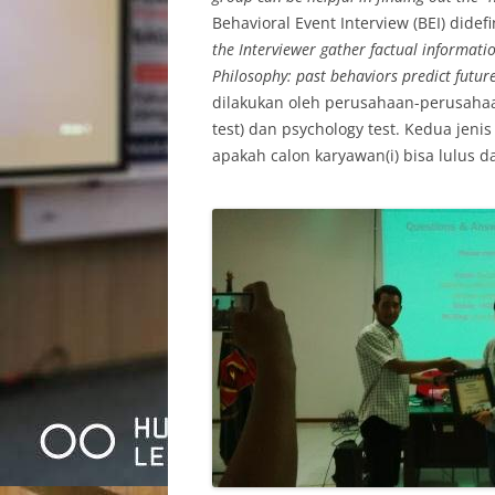
Behavioral Event Interview (BEI) didef
the Interviewer gather factual informati
Philosophy: past behaviors predict futur
dilakukan oleh perusahaan-perusahaan 
test) dan psychology test. Kedua jeni
apakah calon karyawan(i) bisa lulus d