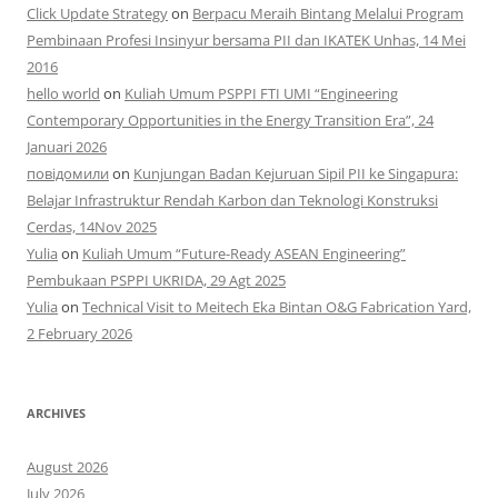
Click Update Strategy
on
Berpacu Meraih Bintang Melalui Program
Pembinaan Profesi Insinyur bersama PII dan IKATEK Unhas, 14 Mei
2016
hello world
on
Kuliah Umum PSPPI FTI UMI “Engineering
Contemporary Opportunities in the Energy Transition Era”, 24
Januari 2026
повідомили
on
Kunjungan Badan Kejuruan Sipil PII ke Singapura:
Belajar Infrastruktur Rendah Karbon dan Teknologi Konstruksi
Cerdas, 14Nov 2025
Yulia
on
Kuliah Umum “Future-Ready ASEAN Engineering”
Pembukaan PSPPI UKRIDA, 29 Agt 2025
Yulia
on
Technical Visit to Meitech Eka Bintan O&G Fabrication Yard,
2 February 2026
ARCHIVES
August 2026
July 2026