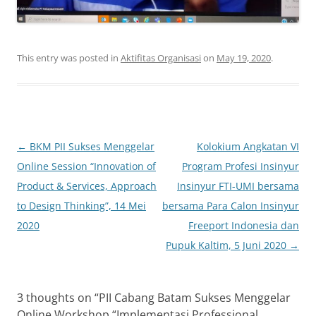
This entry was posted in
Aktifitas Organisasi
on
May 19, 2020
.
Post
←
BKM PII Sukses Menggelar
Kolokium Angkatan VI
navigation
Online Session “Innovation of
Program Profesi Insinyur
Product & Services, Approach
Insinyur FTI-UMI bersama
to Design Thinking”, 14 Mei
bersama Para Calon Insinyur
2020
Freeport Indonesia dan
Pupuk Kaltim, 5 Juni 2020
→
3 thoughts on “
PII Cabang Batam Sukses Menggelar
Online Workshop “Implementasi Professional