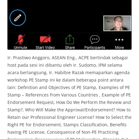
Ir. Prastiwo Anggoro, ASEAN Eng., ACPE bertindak sebagai
host pada sesi ini dibantu oleh Ir. Sudomo, IPM selama
acara berlangsung. Ir. Habibie Razak memaparkan agenda
workshop PE Stamp ini ke dalam beberapa point antara
lain: Definition and Objectives of PE Stamp, Examples of PE
Stamp – References from Various Countries , Example of PE
Endorsement Request, How Do We Perform the Review and
Stamp?, Who Will Make the Approval/Endorsement? How to
Retain our Professional Engineer License? How to Select the
Right PE for Endorsement, Stamps Classification, Benefits
having PE License, Consequence of Non-PE Practicing