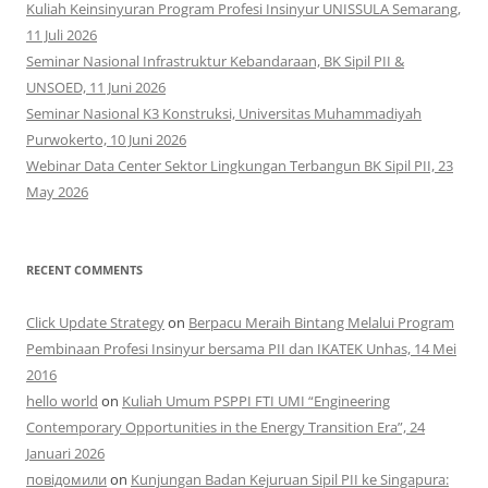
Kuliah Keinsinyuran Program Profesi Insinyur UNISSULA Semarang,
11 Juli 2026
Seminar Nasional Infrastruktur Kebandaraan, BK Sipil PII &
UNSOED, 11 Juni 2026
Seminar Nasional K3 Konstruksi, Universitas Muhammadiyah
Purwokerto, 10 Juni 2026
Webinar Data Center Sektor Lingkungan Terbangun BK Sipil PII, 23
May 2026
RECENT COMMENTS
Click Update Strategy
on
Berpacu Meraih Bintang Melalui Program
Pembinaan Profesi Insinyur bersama PII dan IKATEK Unhas, 14 Mei
2016
hello world
on
Kuliah Umum PSPPI FTI UMI “Engineering
Contemporary Opportunities in the Energy Transition Era”, 24
Januari 2026
повідомили
on
Kunjungan Badan Kejuruan Sipil PII ke Singapura: