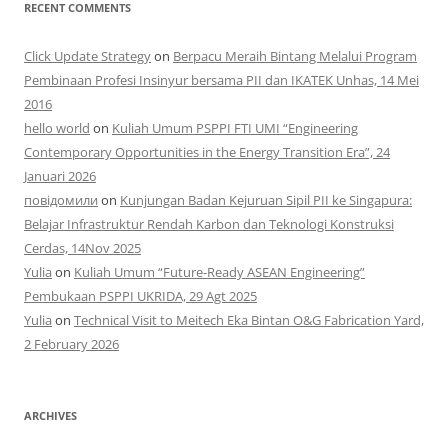
RECENT COMMENTS
Click Update Strategy
on
Berpacu Meraih Bintang Melalui Program
Pembinaan Profesi Insinyur bersama PII dan IKATEK Unhas, 14 Mei
2016
hello world
on
Kuliah Umum PSPPI FTI UMI “Engineering
Contemporary Opportunities in the Energy Transition Era”, 24
Januari 2026
повідомили
on
Kunjungan Badan Kejuruan Sipil PII ke Singapura:
Belajar Infrastruktur Rendah Karbon dan Teknologi Konstruksi
Cerdas, 14Nov 2025
Yulia
on
Kuliah Umum “Future-Ready ASEAN Engineering”
Pembukaan PSPPI UKRIDA, 29 Agt 2025
Yulia
on
Technical Visit to Meitech Eka Bintan O&G Fabrication Yard,
2 February 2026
ARCHIVES