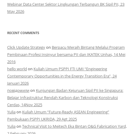
Webinar Data Center Sektor Lingkungan Terbangun BK Sipil PII, 23
May 2026
RECENT COMMENTS
Click Update Strategy
on
Berpacu Meraih Bintang Melalui Program
Pembinaan Profesi Insinyur bersama PII dan IKATEK Unhas, 14 Mei
2016
hello world
on
Kuliah Umum PSPPI FTI UMI “Engineering
Contemporary Opportunities in the Energy Transition Era”, 24
Januari 2026
повідомили
on
Kunjungan Badan Kejuruan Sipil PII ke Singapura:
Belajar Infrastruktur Rendah Karbon dan Teknologi Konstruksi
Cerdas, 14Nov 2025
Yulia
on
Kuliah Umum “Future-Ready ASEAN Engineering”
Pembukaan PSPPI UKRIDA, 29 Agt 2025
Yulia
on
Technical Visit to Meitech Eka Bintan O&G Fabrication Yard,
2 February 2026