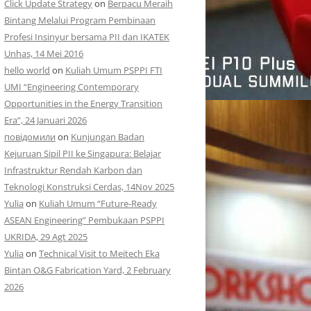
Click Update Strategy
on
Berpacu Meraih
Bintang Melalui Program Pembinaan
Profesi Insinyur bersama PII dan IKATEK
Unhas, 14 Mei 2016
hello world
on
Kuliah Umum PSPPI FTI
UMI “Engineering Contemporary
Opportunities in the Energy Transition
Era”, 24 Januari 2026
повідомили
on
Kunjungan Badan
Kejuruan Sipil PII ke Singapura: Belajar
Infrastruktur Rendah Karbon dan
Teknologi Konstruksi Cerdas, 14Nov 2025
Yulia
on
Kuliah Umum “Future-Ready
ASEAN Engineering” Pembukaan PSPPI
UKRIDA, 29 Agt 2025
Yulia
on
Technical Visit to Meitech Eka
Bintan O&G Fabrication Yard, 2 February
2026