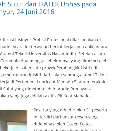
yah Sulut dan IKATEK Unhas pada
inyur, 24 Juni 2016
tifikasi Insinyur Profesi Profesional dilaksanakan di
anado. Acara ini terwujud berkat kerjasama apik antara
 Alumni Teknik Universitas Hasanuddin. Setelah acara
 di Gorontalo dua minggu sebelumnya yang dimotori oleh
bekerja di salah satu proyek Pembangkit Listrik di
ga merupakan inisitif dari salah seorang alumni Teknik
erja di Pertamina Lubricant Manado 5 tahun terakhir.
Sulut yang dimotori oleh Ir. Audie Rumayar –
akau yang juga adalah aktifis PII Kota Manado.
Peserta yang dihadiri oleh 51 peserta
ini terdiri dari unsur dosen yang
didominasi oleh Dosen Poltek
Manado di bawah komando Ketua