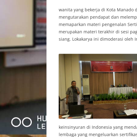
wanita yang bekerja di Kota Manado 
mengutarakan pendapat dan melempar 
memaparkan materi pengenalan Sertifi
merupakan materi terakhir di sesi pa
siang. Lokakarya ini dimoderasi oleh I
keinsinyuran di Indonesia yang mend
lembaga yang mengeluarkan sertifikasi