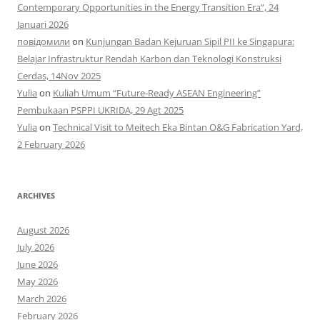
Contemporary Opportunities in the Energy Transition Era”, 24
Januari 2026
повідомили
on
Kunjungan Badan Kejuruan Sipil PII ke Singapura:
Belajar Infrastruktur Rendah Karbon dan Teknologi Konstruksi
Cerdas, 14Nov 2025
Yulia
on
Kuliah Umum “Future-Ready ASEAN Engineering”
Pembukaan PSPPI UKRIDA, 29 Agt 2025
Yulia
on
Technical Visit to Meitech Eka Bintan O&G Fabrication Yard,
2 February 2026
ARCHIVES
August 2026
July 2026
June 2026
May 2026
March 2026
February 2026