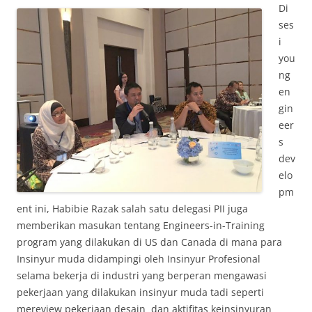
Di
ses
i
you
ng
en
gin
eer
s
dev
elo
pm
ent ini, Habibie Razak salah satu delegasi PII juga
memberikan masukan tentang Engineers-in-Training
program yang dilakukan di US dan Canada di mana para
Insinyur muda didampingi oleh Insinyur Profesional
selama bekerja di industri yang berperan mengawasi
pekerjaan yang dilakukan insinyur muda tadi seperti
mereview pekerjaan desain dan aktifitas keinsinyuran