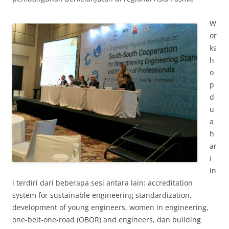
W
or
ks
h
o
p
d
u
a
h
ar
i
in
i terdiri dari beberapa sesi antara lain: accreditation
system for sustainable engineering standardization,
development of young engineers, women in engineering,
one-belt-one-road (OBOR) and engineers, dan building