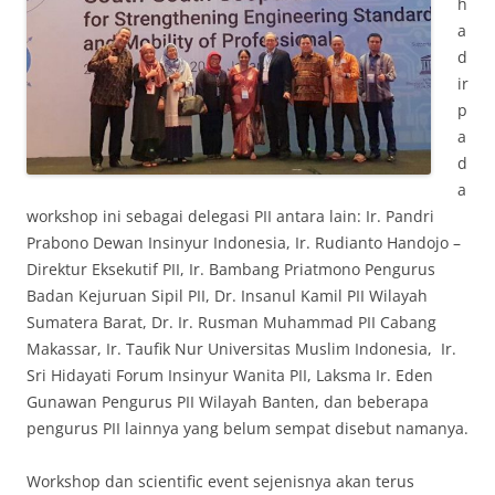
h
a
d
ir
p
a
d
a
workshop ini sebagai delegasi PII antara lain: Ir. Pandri
Prabono Dewan Insinyur Indonesia, Ir. Rudianto Handojo –
Direktur Eksekutif PII, Ir. Bambang Priatmono Pengurus
Badan Kejuruan Sipil PII, Dr. Insanul Kamil PII Wilayah
Sumatera Barat, Dr. Ir. Rusman Muhammad PII Cabang
Makassar, Ir. Taufik Nur Universitas Muslim Indonesia, Ir.
Sri Hidayati Forum Insinyur Wanita PII, Laksma Ir. Eden
Gunawan Pengurus PII Wilayah Banten, dan beberapa
pengurus PII lainnya yang belum sempat disebut namanya.
Workshop dan scientific event sejenisnya akan terus