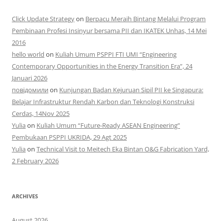
Click Update Strategy
on
Berpacu Meraih Bintang Melalui Program
Pembinaan Profesi Insinyur bersama PII dan IKATEK Unhas, 14 Mei
2016
hello world
on
Kuliah Umum PSPPI FTI UMI “Engineering
Contemporary Opportunities in the Energy Transition Era”, 24
Januari 2026
повідомили
on
Kunjungan Badan Kejuruan Sipil PII ke Singapura:
Belajar Infrastruktur Rendah Karbon dan Teknologi Konstruksi
Cerdas, 14Nov 2025
Yulia
on
Kuliah Umum “Future-Ready ASEAN Engineering”
Pembukaan PSPPI UKRIDA, 29 Agt 2025
Yulia
on
Technical Visit to Meitech Eka Bintan O&G Fabrication Yard,
2 February 2026
ARCHIVES
August 2026