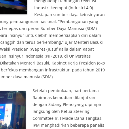
menghadapi tantangan revolusi
industri keempat (Industri 4.0).
Kesiapan sumber daya keinsinyuran
ukung pembangunan nasional. “Pembangunan yang
idak terlepas dari peran Sumber Daya Manusia (SDM)
para insinyur untuk lebih mempersiapkan diri dalam
 canggih dan terus berkembang,” ujar Menteri Basuki
akil Presiden (Wapres) Jusuf Kalla dalam Rapat
n Insinyur Indonesia (PII) 2018, di Universitas
 Dikatakan Menteri Basuki, Kabinet Kerja Presiden Joko
n berfokus membangun infrastruktur, pada tahun 2019
umber daya manusia (SDM).
Setelah pembukaan, hari pertama
Rapimnas kemudian dilanjutkan
dengan Sidang Pleno yang dipimpin
langsung oleh Ketua Steering
Committee Ir. I Made Dana Tangkas,
IPM menghadirkan beberapa panelis