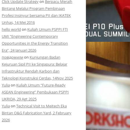
Click Update Strategy
on
Berpacu Meraih
Bintang Melalui Program Pembinaan
Profesi Insinyur bersama PII dan IKATEK
Unhas, 14 Mei 2016
hello world
on
Kuliah Umum PSPPI FTI
UMI “Engineering Contemporary
Opportunities in the Energy Transition
Era”, 24 Januari 2026
повідомили
on
Kunjungan Badan
Kejuruan Sipil PII ke Singapura: Belajar
Infrastruktur Rendah Karbon dan
Teknologi Konstruksi Cerdas, 14Nov 2025
Yulia
on
Kuliah Umum “Future-Ready
ASEAN Engineering” Pembukaan PSPPI
UKRIDA, 29 Agt 2025
Yulia
on
Technical Visit to Meitech Eka
Bintan O&G Fabrication Yard, 2 February
2026