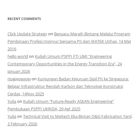
RECENT COMMENTS
Click Update Strategy
on
Berpacu Meraih Bintang Melalui Program
Pembinaan Profesi Insinyur bersama PII dan IKATEK Unhas, 14 Mei
2016
hello world
on
Kuliah Umum PSPPI FTI UMI “Engineering
Contemporary Opportunities in the Energy Transition Era”, 24
Januari 2026
повідомили
on
Kunjungan Badan Kejuruan Sipil PII ke Singapura:
Belajar Infrastruktur Rendah Karbon dan Teknologi Konstruksi
Cerdas, 14Nov 2025
Yulia
on
Kuliah Umum “Future-Ready ASEAN Engineering”
Pembukaan PSPPI UKRIDA, 29 Agt 2025
Yulia
on
Technical Visit to Meitech Eka Bintan O&G Fabrication Yard,
2 February 2026