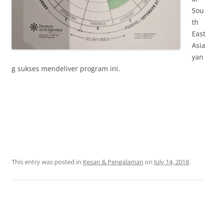
Sou
th
East
Asia
yan
g sukses mendeliver program ini.
This entry was posted in
Kesan & Pengalaman
on
July 14, 2018
.