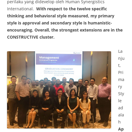
perilaku yang didevelop oleh Human Synergistics
International.
With respect to the twelve specific
thinking and behavioral style measured, my primary
style is approval and secondary style is humanistic-
encouraging. Overall, the strongest extensions are in the
CONSTRUCTIVE cluster.
La
nju
t,
Pri
ma
ry
Sty
le
ad
ala
h
Ap