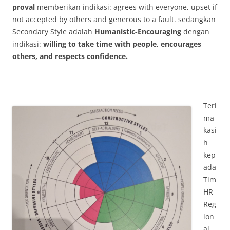
proval
memberikan indikasi: agrees with everyone, upset if
not accepted by others and generous to a fault. sedangkan
Secondary Style adalah
Humanistic-Encouraging
dengan
indikasi:
willing to take time with people, encourages
others, and respects confidence.
Teri
ma
kasi
h
kep
ada
Tim
HR
Reg
ion
al