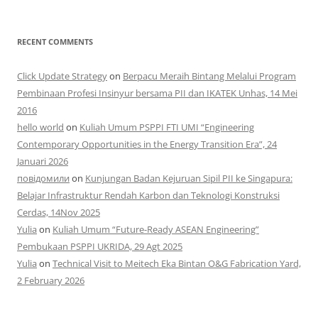
RECENT COMMENTS
Click Update Strategy
on
Berpacu Meraih Bintang Melalui Program
Pembinaan Profesi Insinyur bersama PII dan IKATEK Unhas, 14 Mei
2016
hello world
on
Kuliah Umum PSPPI FTI UMI “Engineering
Contemporary Opportunities in the Energy Transition Era”, 24
Januari 2026
повідомили
on
Kunjungan Badan Kejuruan Sipil PII ke Singapura:
Belajar Infrastruktur Rendah Karbon dan Teknologi Konstruksi
Cerdas, 14Nov 2025
Yulia
on
Kuliah Umum “Future-Ready ASEAN Engineering”
Pembukaan PSPPI UKRIDA, 29 Agt 2025
Yulia
on
Technical Visit to Meitech Eka Bintan O&G Fabrication Yard,
2 February 2026