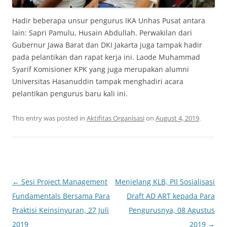
Hadir beberapa unsur pengurus IKA Unhas Pusat antara
lain: Sapri Pamulu, Husain Abdullah. Perwakilan dari
Gubernur Jawa Barat dan DKI Jakarta juga tampak hadir
pada pelantikan dan rapat kerja ini. Laode Muhammad
Syarif Komisioner KPK yang juga merupakan alumni
Universitas Hasanuddin tampak menghadiri acara
pelantikan pengurus baru kali ini.
This entry was posted in
Aktifitas Organisasi
on
August 4, 2019
.
Post
←
Sesi Project Management
Menjelang KLB, PII Sosialisasi
navigation
Fundamentals Bersama Para
Draft AD ART kepada Para
Praktisi Keinsinyuran, 27 Juli
Pengurusnya, 08 Agustus
2019
2019
→