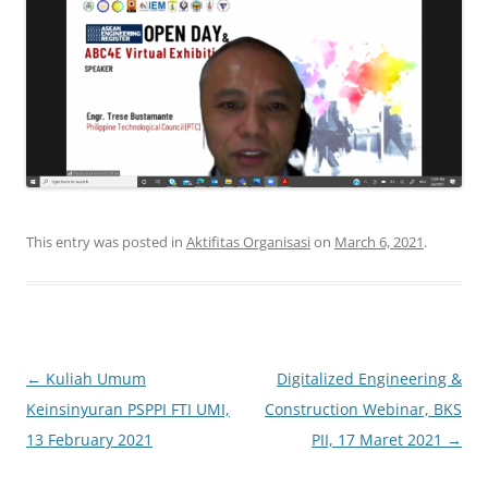
This entry was posted in
Aktifitas Organisasi
on
March 6, 2021
.
Post
←
Kuliah Umum
Digitalized Engineering &
navigation
Keinsinyuran PSPPI FTI UMI,
Construction Webinar, BKS
13 February 2021
PII, 17 Maret 2021
→