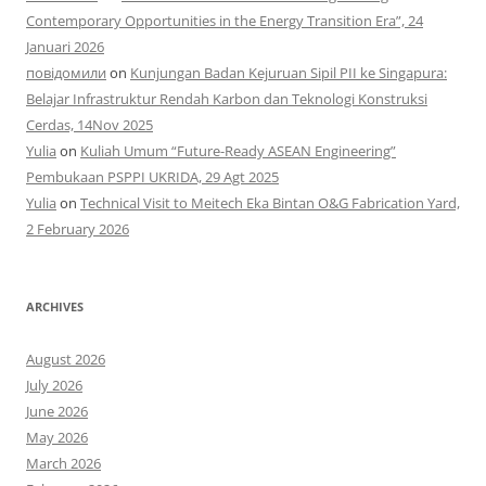
Contemporary Opportunities in the Energy Transition Era”, 24
Januari 2026
повідомили
on
Kunjungan Badan Kejuruan Sipil PII ke Singapura:
Belajar Infrastruktur Rendah Karbon dan Teknologi Konstruksi
Cerdas, 14Nov 2025
Yulia
on
Kuliah Umum “Future-Ready ASEAN Engineering”
Pembukaan PSPPI UKRIDA, 29 Agt 2025
Yulia
on
Technical Visit to Meitech Eka Bintan O&G Fabrication Yard,
2 February 2026
ARCHIVES
August 2026
July 2026
June 2026
May 2026
March 2026