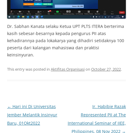
Dr. Sabhan Kanata selaku Ketua UPT PLTS ITERA berterima
kasih sebesar-besarnya kepada pengurus PII atas
kehadirannya pada lokakarya yang dihadiri setidaknya 100
peserta dari kalangan mahasiswa dan praktisi
keinsinyuran.
This entry was posted in
Aktifitas Organisasi
on
October 27, 2022
.
Post
←
Hari ini Di Universitas
Ir. Habibie Razak
navigation
Jember Melantik Insinyur
Represented PII at The
Baru, 01Okt2022
International Seminar of IIEE,
Philippines, 08 Nov 2022
→