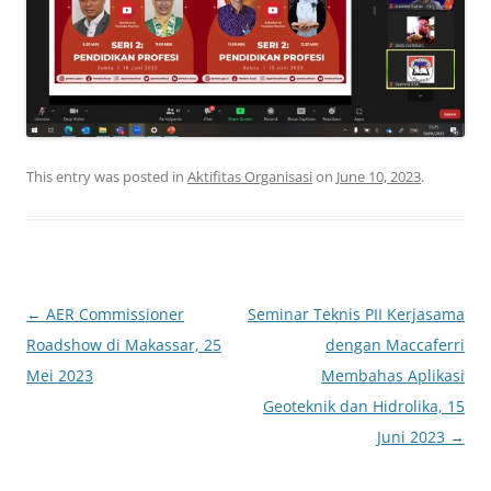
This entry was posted in
Aktifitas Organisasi
on
June 10, 2023
.
Post
←
AER Commissioner
Seminar Teknis PII Kerjasama
navigation
Roadshow di Makassar, 25
dengan Maccaferri
Mei 2023
Membahas Aplikasi
Geoteknik dan Hidrolika, 15
Juni 2023
→