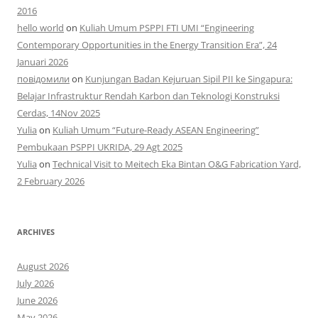
2016
hello world
on
Kuliah Umum PSPPI FTI UMI “Engineering
Contemporary Opportunities in the Energy Transition Era”, 24
Januari 2026
повідомили
on
Kunjungan Badan Kejuruan Sipil PII ke Singapura:
Belajar Infrastruktur Rendah Karbon dan Teknologi Konstruksi
Cerdas, 14Nov 2025
Yulia
on
Kuliah Umum “Future-Ready ASEAN Engineering”
Pembukaan PSPPI UKRIDA, 29 Agt 2025
Yulia
on
Technical Visit to Meitech Eka Bintan O&G Fabrication Yard,
2 February 2026
ARCHIVES
August 2026
July 2026
June 2026
May 2026