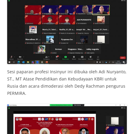
Sesi paparan profesi Insinyur ini dibuka oleh Adi Nuryanto,
ST., MT Atase Pendidikan dan Kebudayaan KBRI untuk
Rusia dan acara dimoderasi oleh Dedy Rachman pengurus
PERMIRA.