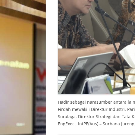
Hadir sebagai narasumber antara lain
Firdah mewakili Direktur Industri, Pa
Suralaga, Direktur Strategi dan Tata Ke
EngExec., IntPE(Aus) – Surbana Juron