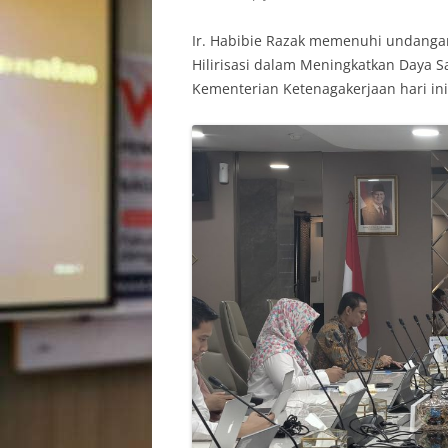
Ir. Habibie Razak memenuhi undanga
Hilirisasi dalam Meningkatkan Daya S
Kementerian Ketenagakerjaan hari ini