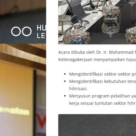
Acara dibuka oleh Dr. Ir. Mohammad 
Ketenagakerjaan menyampaikan tujuan
Mengidentifikasi sektor-sektor pr
Mengidentifikasi kebutuhan ten
hilirisasi.
Menyusun program pelatihan ya
kerja sesuai tuntutan sektor hilir