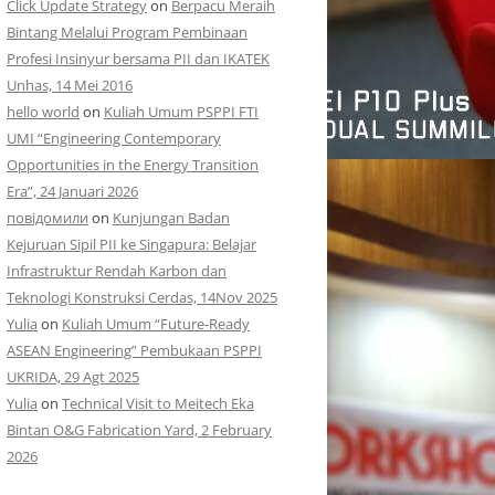
Click Update Strategy
on
Berpacu Meraih
Bintang Melalui Program Pembinaan
Profesi Insinyur bersama PII dan IKATEK
Unhas, 14 Mei 2016
hello world
on
Kuliah Umum PSPPI FTI
UMI “Engineering Contemporary
Opportunities in the Energy Transition
Era”, 24 Januari 2026
повідомили
on
Kunjungan Badan
Kejuruan Sipil PII ke Singapura: Belajar
Infrastruktur Rendah Karbon dan
Teknologi Konstruksi Cerdas, 14Nov 2025
Yulia
on
Kuliah Umum “Future-Ready
ASEAN Engineering” Pembukaan PSPPI
UKRIDA, 29 Agt 2025
Yulia
on
Technical Visit to Meitech Eka
Bintan O&G Fabrication Yard, 2 February
2026