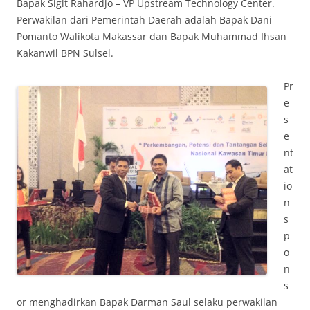
Bapak Sigit Rahardjo – VP Upstream Technology Center.
Perwakilan dari Pemerintah Daerah adalah Bapak Dani
Pomanto Walikota Makassar dan Bapak Muhammad Ihsan
Kakanwil BPN Sulsel.
Pr
e
s
e
nt
at
io
n
s
p
o
n
s
or menghadirkan Bapak Darman Saul selaku perwakilan