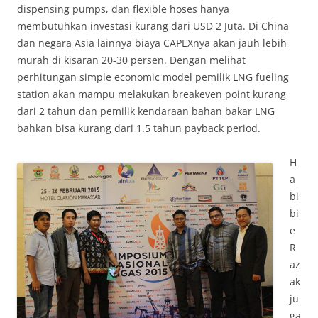
dispensing pumps, dan flexible hoses hanya
membutuhkan investasi kurang dari USD 2 Juta. Di China
dan negara Asia lainnya biaya CAPEXnya akan jauh lebih
murah di kisaran 20-30 persen. Dengan melihat
perhitungan simple economic model pemilik LNG fueling
station akan mampu melakukan breakeven point kurang
dari 2 tahun dan pemilik kendaraan bahan bakar LNG
bahkan bisa kurang dari 1.5 tahun payback period.
H
a
bi
bi
e
R
az
ak
ju
ga