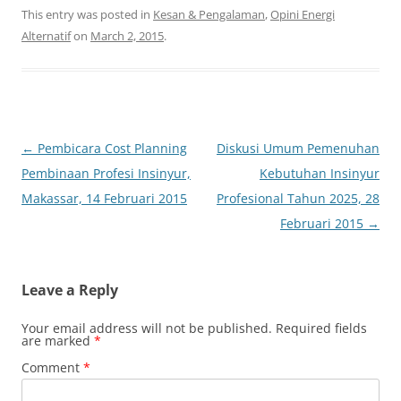
This entry was posted in
Kesan & Pengalaman
,
Opini Energi
Alternatif
on
March 2, 2015
.
Post
←
Pembicara Cost Planning
Diskusi Umum Pemenuhan
navigation
Pembinaan Profesi Insinyur,
Kebutuhan Insinyur
Makassar, 14 Februari 2015
Profesional Tahun 2025, 28
Februari 2015
→
Leave a Reply
Your email address will not be published.
Required fields
are marked
*
Comment
*