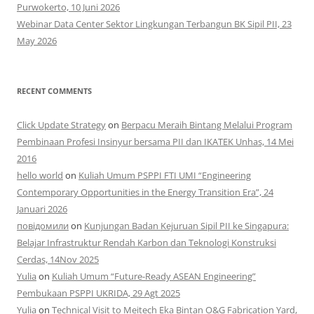
Purwokerto, 10 Juni 2026
Webinar Data Center Sektor Lingkungan Terbangun BK Sipil PII, 23
May 2026
RECENT COMMENTS
Click Update Strategy
on
Berpacu Meraih Bintang Melalui Program
Pembinaan Profesi Insinyur bersama PII dan IKATEK Unhas, 14 Mei
2016
hello world
on
Kuliah Umum PSPPI FTI UMI “Engineering
Contemporary Opportunities in the Energy Transition Era”, 24
Januari 2026
повідомили
on
Kunjungan Badan Kejuruan Sipil PII ke Singapura:
Belajar Infrastruktur Rendah Karbon dan Teknologi Konstruksi
Cerdas, 14Nov 2025
Yulia
on
Kuliah Umum “Future-Ready ASEAN Engineering”
Pembukaan PSPPI UKRIDA, 29 Agt 2025
Yulia
on
Technical Visit to Meitech Eka Bintan O&G Fabrication Yard,