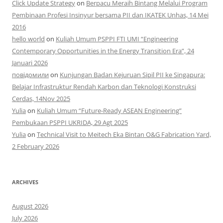
Click Update Strategy
on
Berpacu Meraih Bintang Melalui Program
Pembinaan Profesi Insinyur bersama PII dan IKATEK Unhas, 14 Mei
2016
hello world
on
Kuliah Umum PSPPI FTI UMI “Engineering
Contemporary Opportunities in the Energy Transition Era”, 24
Januari 2026
повідомили
on
Kunjungan Badan Kejuruan Sipil PII ke Singapura:
Belajar Infrastruktur Rendah Karbon dan Teknologi Konstruksi
Cerdas, 14Nov 2025
Yulia
on
Kuliah Umum “Future-Ready ASEAN Engineering”
Pembukaan PSPPI UKRIDA, 29 Agt 2025
Yulia
on
Technical Visit to Meitech Eka Bintan O&G Fabrication Yard,
2 February 2026
ARCHIVES
August 2026
July 2026