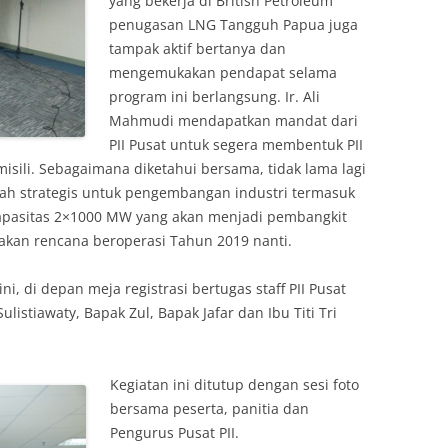
yang bekerja di British Petroleum
penugasan LNG Tangguh Papua juga
tampak aktif bertanya dan
mengemukakan pendapat selama
program ini berlangsung. Ir. Ali
Mahmudi mendapatkan mandat dari
PII Pusat untuk segera membentuk PII
sili. Sebagaimana diketahui bersama, tidak lama lagi
ah strategis untuk pengembangan industri termasuk
kapasitas 2×1000 MW yang akan menjadi pembangkit
g akan rencana beroperasi Tahun 2019 nanti.
i, di depan meja registrasi bertugas staff PII Pusat
ulistiawaty, Bapak Zul, Bapak Jafar dan Ibu Titi Tri
Kegiatan ini ditutup dengan sesi foto
bersama peserta, panitia dan
Pengurus Pusat PII.