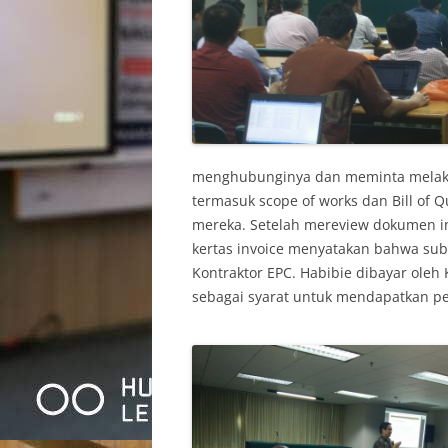
menghubunginya dan meminta melaku
termasuk scope of works dan Bill of Q
mereka. Setelah mereview dokumen inv
kertas invoice menyatakan bahwa sub
Kontraktor EPC. Habibie dibayar oleh 
sebagai syarat untuk mendapatkan pe