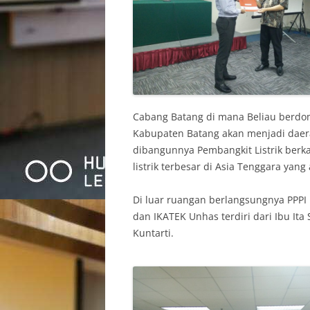
Cabang Batang di mana Beliau berdomi
Kabupaten Batang akan menjadi daer
dibangunnya Pembangkit Listrik ber
listrik terbesar di Asia Tenggara yan
Di luar ruangan berlangsungnya PPPI in
dan IKATEK Unhas terdiri dari Ibu Ita S
Kuntarti.