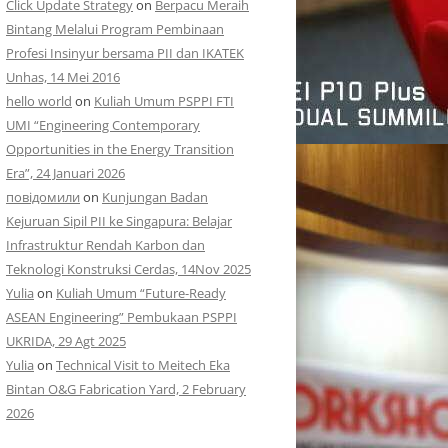
Click Update Strategy
on
Berpacu Meraih
Bintang Melalui Program Pembinaan
Profesi Insinyur bersama PII dan IKATEK
Unhas, 14 Mei 2016
hello world
on
Kuliah Umum PSPPI FTI
UMI “Engineering Contemporary
Opportunities in the Energy Transition
Era”, 24 Januari 2026
повідомили
on
Kunjungan Badan
Kejuruan Sipil PII ke Singapura: Belajar
Infrastruktur Rendah Karbon dan
Teknologi Konstruksi Cerdas, 14Nov 2025
Yulia
on
Kuliah Umum “Future-Ready
ASEAN Engineering” Pembukaan PSPPI
UKRIDA, 29 Agt 2025
Yulia
on
Technical Visit to Meitech Eka
Bintan O&G Fabrication Yard, 2 February
2026