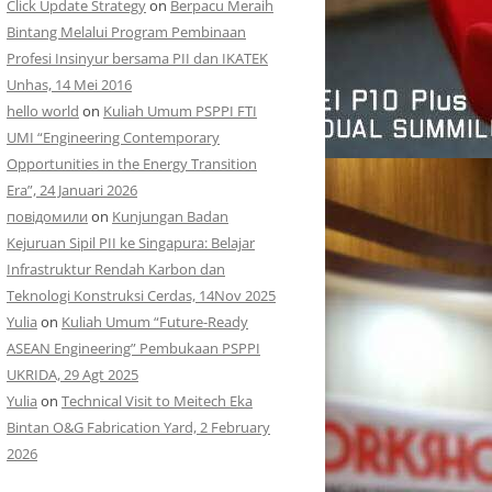
Click Update Strategy
on
Berpacu Meraih
Bintang Melalui Program Pembinaan
Profesi Insinyur bersama PII dan IKATEK
Unhas, 14 Mei 2016
hello world
on
Kuliah Umum PSPPI FTI
UMI “Engineering Contemporary
Opportunities in the Energy Transition
Era”, 24 Januari 2026
повідомили
on
Kunjungan Badan
Kejuruan Sipil PII ke Singapura: Belajar
Infrastruktur Rendah Karbon dan
Teknologi Konstruksi Cerdas, 14Nov 2025
Yulia
on
Kuliah Umum “Future-Ready
ASEAN Engineering” Pembukaan PSPPI
UKRIDA, 29 Agt 2025
Yulia
on
Technical Visit to Meitech Eka
Bintan O&G Fabrication Yard, 2 February
2026