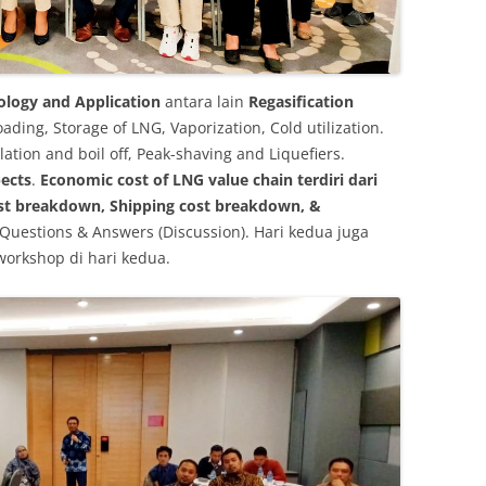
ology and Application
antara lain
Regasification
ading, Storage of LNG, Vaporization, Cold utilization.
ulation and boil off, Peak-shaving and Liquefiers.
ects
.
Economic cost of LNG value chain terdiri dari
ost breakdown, Shipping cost breakdown, &
Questions & Answers (Discussion). Hari kedua juga
 workshop di hari kedua.