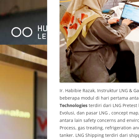
Ir. Habibie Razak, Instruktur LNG & 
beberapa modul di hari pertama anta
Technologies
terdiri dari LNG Pretest
Evolusi, dan pasar LNG , concept map,
antara lain safety concerns and enviro
Process, gas treating, refrigeration a
tanker. LNG Shipping terdiri dari shi