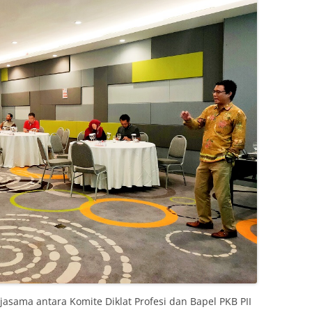
rjasama antara Komite Diklat Profesi dan Bapel PKB PII