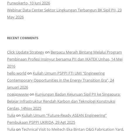
Purwokerto, 10 Juni 2026
Webinar Data Center Sektor Lingkungan Terbangun BK Sipil PII, 23
May 2026
RECENT COMMENTS
Click Update Strategy
on
Berpacu Meraih Bintang Melalui Program
Pembinaan Profesi Insinyur bersama PII dan IKATEK Unhas, 14 Mei
2016
hello world
on
Kuliah Umum PSPPI FTI UMI “Engineering
Contemporary Opportunities in the Energy Transition Era”, 24
Januari 2026
повідомили
on
Kunjungan Badan Kejuruan Sipil PII ke Singapura:
Belajar Infrastruktur Rendah Karbon dan Teknologi Konstruksi
Cerdas, 14Nov 2025
Yulia
on
Kuliah Umum “Future-Ready ASEAN Engineering”
Pembukaan PSPPI UKRIDA, 29 Agt 2025
Yulia
on
Technical Visit to Meitech Eka Bintan O&G Fabrication Yard,