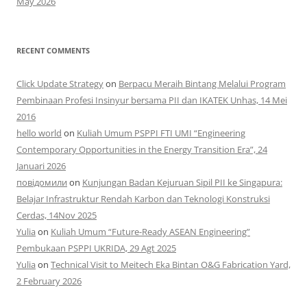
May 2026
RECENT COMMENTS
Click Update Strategy
on
Berpacu Meraih Bintang Melalui Program
Pembinaan Profesi Insinyur bersama PII dan IKATEK Unhas, 14 Mei
2016
hello world
on
Kuliah Umum PSPPI FTI UMI “Engineering
Contemporary Opportunities in the Energy Transition Era”, 24
Januari 2026
повідомили
on
Kunjungan Badan Kejuruan Sipil PII ke Singapura:
Belajar Infrastruktur Rendah Karbon dan Teknologi Konstruksi
Cerdas, 14Nov 2025
Yulia
on
Kuliah Umum “Future-Ready ASEAN Engineering”
Pembukaan PSPPI UKRIDA, 29 Agt 2025
Yulia
on
Technical Visit to Meitech Eka Bintan O&G Fabrication Yard,
2 February 2026