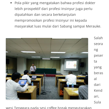
Pola pikir yang mengatakan bahwa profesi dokter
lebih prospektif dari profesi Insinyur juga perlu
dipatahkan dan secara berkelanjutan
mempromosikan profesi Insinyur ini kepada
masyarakat luas mulai dari Sabang sampai Merauke.
Salah
seora
ng
peser
ta
yang
beras
al
dari
Kend
ari,
Sula
wesi Tenggara pada sesi coffee break mengutarakan