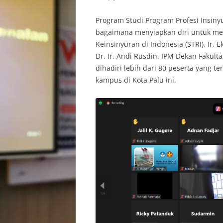
Program Studi Program Profesi Insiny
bagaimana menyiapkan diri untuk mend
Keinsinyuran di Indonesia (STRI). Ir.
Dr. Ir. Andi Rusdin, IPM Dekan Fakul
dihadiri lebih dari 80 peserta yang t
kampus di Kota Palu ini.