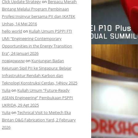
Click Update Strategy
on
Berpacu Meraih
Bintang Melalui Program Pembinaan
Profesi Insinyur bersama PII dan IKATEK
Unhas, 14 Mei 2016
hello world
on
Kuliah Umum PSPPI FTI
UMI “Engineering Contemporary
Opportunities in the Energy Transition
Era”, 24 Januari 2026
повідомили
on
Kunjungan Badan
Kejuruan Sipil PII ke Singapura: Belajar
Infrastruktur Rendah Karbon dan
Teknologi Konstruksi Cerdas, 14Nov 2025
Yulia
on
Kuliah Umum “Future-Ready
ASEAN Engineering” Pembukaan PSPPI
UKRIDA, 29 Agt 2025
Yulia
on
Technical Visit to Meitech Eka
Bintan O&G Fabrication Yard, 2 February
2026