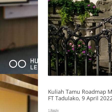
Kuliah Tamu Roadmap Me
FT Tadulako, 9 April 202
1 Reply