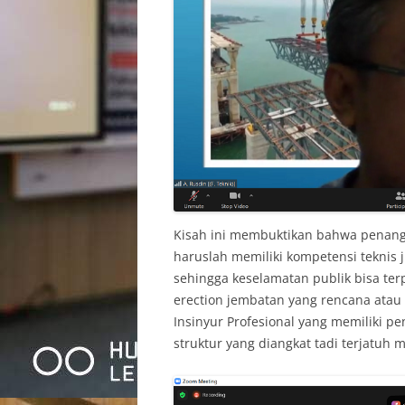
Kisah ini membuktikan bahwa penang
haruslah memiliki kompetensi teknis j
sehingga keselamatan publik bisa ter
erection jembatan yang rencana atau 
Insinyur Profesional yang memiliki pe
struktur yang diangkat tadi terjatuh