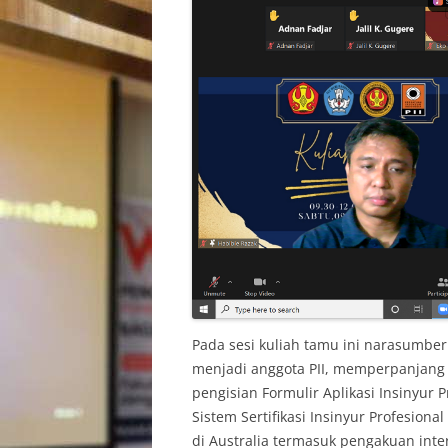
Pada sesi kuliah tamu ini narasumber
menjadi anggota PII, memperpanjang k
pengisian Formulir Aplikasi Insinyur P
Sistem Sertifikasi Insinyur Profesion
di Australia termasuk pengakuan inter