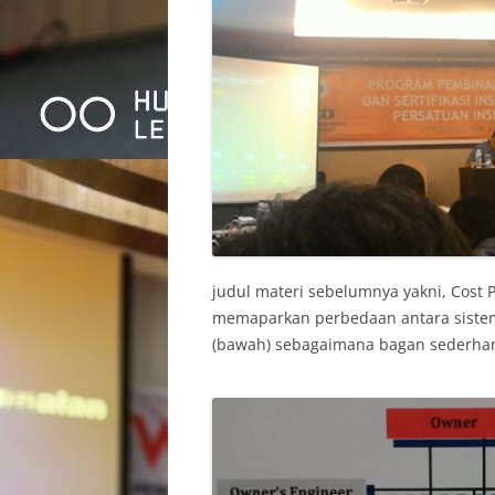
judul materi sebelumnya yakni, Cost P
memaparkan perbedaan antara sistem 
(bawah) sebagaimana bagan sederha