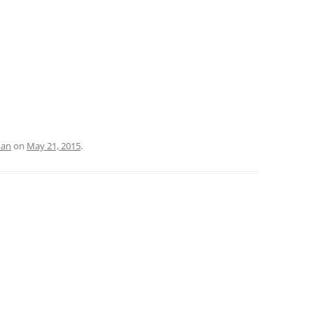
man
on
May 21, 2015
.