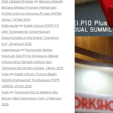
Click Update Strategy
on
Berpacu Meraih
Bintang Melalui Program Pembinaan
Profesi Insinyur bersama PII dan IKATEK
Unhas, 14 Mei 2016
hello world
on
Kuliah Umum PSPPI FTI
UMI “Engineering Contemporary
Opportunities in the Energy Transition
Era”, 24 Januari 2026
повідомили
on
Kunjungan Badan
Kejuruan Sipil PII ke Singapura: Belajar
Infrastruktur Rendah Karbon dan
Teknologi Konstruksi Cerdas, 14Nov 2025
Yulia
on
Kuliah Umum “Future-Ready
ASEAN Engineering” Pembukaan PSPPI
UKRIDA, 29 Agt 2025
Yulia
on
Technical Visit to Meitech Eka
Bintan O&G Fabrication Yard, 2 February
2026