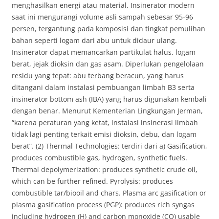
menghasilkan energi atau material. Insinerator modern
saat ini mengurangi volume asli sampah sebesar 95-96
persen, tergantung pada komposisi dan tingkat pemulihan
bahan seperti logam dari abu untuk didaur ulang.
Insinerator dapat memancarkan partikulat halus, logam
berat, jejak dioksin dan gas asam. Diperlukan pengelolaan
residu yang tepat: abu terbang beracun, yang harus
ditangani dalam instalasi pembuangan limbah B3 serta
insinerator bottom ash (IBA) yang harus digunakan kembali
dengan benar. Menurut Kementerian Lingkungan Jerman,
“karena peraturan yang ketat, instalasi insinerasi limbah
tidak lagi penting terkait emisi dioksin, debu, dan logam
berat”. (2) Thermal Technologies: terdiri dari a) Gasification,
produces combustible gas, hydrogen, synthetic fuels.
Thermal depolymerization: produces synthetic crude oil,
which can be further refined. Pyrolysis: produces
combustible tar/biooil and chars. Plasma arc gasification or
plasma gasification process (PGP): produces rich syngas
including hydrogen (H) and carbon monoxide (CO) usable