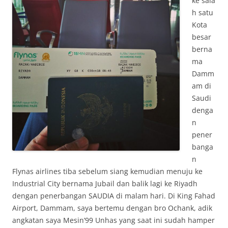
ke sala
h satu
Kota
besar
berna
ma
Damm
am di
Saudi
denga
n
pener
banga
n
Flynas airlines tiba sebelum siang kemudian menuju ke
Industrial City bernama Jubail dan balik lagi ke Riyadh
dengan penerbangan SAUDIA di malam hari. Di King Fahad
Airport, Dammam, saya bertemu dengan bro Ochank, adik
angkatan saya Mesin’99 Unhas yang saat ini sudah hamper