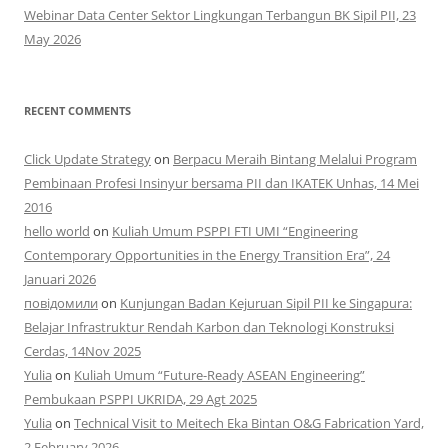
Webinar Data Center Sektor Lingkungan Terbangun BK Sipil PII, 23
May 2026
RECENT COMMENTS
Click Update Strategy
on
Berpacu Meraih Bintang Melalui Program
Pembinaan Profesi Insinyur bersama PII dan IKATEK Unhas, 14 Mei
2016
hello world
on
Kuliah Umum PSPPI FTI UMI “Engineering
Contemporary Opportunities in the Energy Transition Era”, 24
Januari 2026
повідомили
on
Kunjungan Badan Kejuruan Sipil PII ke Singapura:
Belajar Infrastruktur Rendah Karbon dan Teknologi Konstruksi
Cerdas, 14Nov 2025
Yulia
on
Kuliah Umum “Future-Ready ASEAN Engineering”
Pembukaan PSPPI UKRIDA, 29 Agt 2025
Yulia
on
Technical Visit to Meitech Eka Bintan O&G Fabrication Yard,
2 February 2026