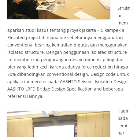
l
Strukt
ur
mem
aparkan studi kasus tentang proyek Jakarta – Cikampek II
Elevated project di mana ide sebelumnya menggunakan
conventional bearing kemudian diputuskan menggunakan
isolated structure. Dengan penggunaan isolated structure
ini memberikan pengurangan desain dimensi piling dan
pier yang lebih kecil karena adanya force reduction hingga
70% dibandingkan conventional design. Design code untuk
aplikasi ini merefer pada AASHTO Seismic Isolation Design,
AASHTO LRFD Bridge Design Specification and beberapa
referensi lainnya.
Hadir
pada
semi
nar