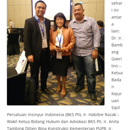
sehar
i ini
antar
a
lain:
Dr. Ir.
Bamb
ang
Goeri
tno –
Ketua
Bada
n
Kejur
uan
Sipil
Persatuan Insinyur Indonesia (BKS PII), Ir. Habibie Razak –
Wakil Ketua Bidang Hukum dan Advokasi BKS PII, Ir. Anita
Tambing Ditjen Bina Konstruksi Kementerian PUPR, Ir.