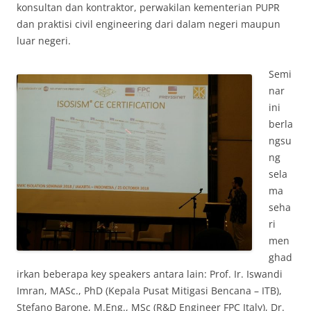
konsultan dan kontraktor, perwakilan kementerian PUPR
dan praktisi civil engineering dari dalam negeri maupun
luar negeri.
Semi
nar
ini
berla
ngsu
ng
sela
ma
seha
ri
men
ghad
irkan beberapa key speakers antara lain: Prof. Ir. Iswandi
Imran, MASc., PhD (Kepala Pusat Mitigasi Bencana – ITB),
Stefano Barone, M.Eng., MSc (R&D Engineer FPC Italy), Dr.