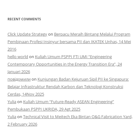
RECENT COMMENTS
Click Update Strategy
on
Berpacu Meraih Bintang Melalui Program
Pembinaan Profesi Insinyur bersama PII dan IKATEK Unhas, 14 Mei
2016
hello world
on
Kuliah Umum PSPPI FTI UMI “Engineering
Contemporary Opportunities in the Energy Transition Era”, 24
Januari 2026
повідомили
on
Kunjungan Badan Kejuruan Sipil PII ke Singapura:
Belajar Infrastruktur Rendah Karbon dan Teknologi Konstruksi
Cerdas, 14Nov 2025
Yulia
on
Kuliah Umum “Future-Ready ASEAN Engineering”
Pembukaan PSPPI UKRIDA, 29 Agt 2025
Yulia
on
Technical Visit to Meitech Eka Bintan O&G Fabrication Yard,
2 February 2026