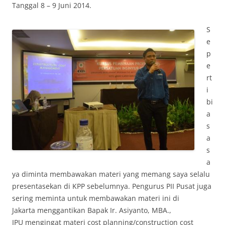
Tanggal 8 – 9 Juni 2014.
S
e
p
e
rt
i
bi
a
s
a
s
a
ya diminta membawakan materi yang memang saya selalu
presentasekan di KPP sebelumnya. Pengurus PII Pusat juga
sering meminta untuk membawakan materi ini di
Jakarta menggantikan Bapak Ir. Asiyanto, MBA.,
IPU mengingat materi cost planning/construction cost