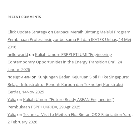
RECENT COMMENTS
Click Update Strategy
on
Berpacu Meraih Bintang Melalui Program
Pembinaan Profesi Insinyur bersama PII dan IKATEK Unhas, 14 Mei
2016
hello world
on
Kuliah Umum PSPPI FTI UMI “Engineering
Contemporary Opportunities in the Energy Transition Era”, 24
Januari 2026
повідомили
on
Kunjungan Badan Kejuruan Sipil PII ke Singapura:
Belajar Infrastruktur Rendah Karbon dan Teknologi Konstruksi
Cerdas, 14Nov 2025
Yulia
on
Kuliah Umum “Future-Ready ASEAN Engineering”
Pembukaan PSPPI UKRIDA, 29 Agt 2025
Yulia
on
Technical Visit to Meitech Eka Bintan O&G Fabrication Yard,
2 February 2026