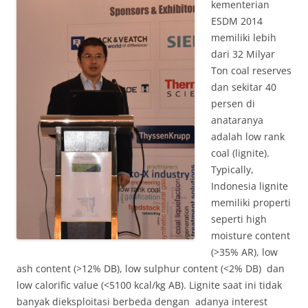
kementerian
ESDM 2014
memiliki lebih
dari 32 Milyar
Ton coal reserves
dan sekitar 40
persen di
anataranya
adalah low rank
coal (lignite).
Typically,
Indonesia lignite
memiliki properti
seperti high
moisture content
(>35% AR), low
ash content (>12% DB), low sulphur content (<2% DB) dan
low calorific value (<5100 kcal/kg AB). Lignite saat ini tidak
banyak dieksploitasi berbeda dengan adanya interest