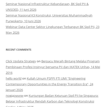
Seminar Nasional Infrastruktur Kebandaraan, BK Sipil PII &
UNSOED, 11 Juni 2026
Seminar Nasional K3 Konstruksi, Universitas Muhammadiyah
Purwokerto, 10 Juni 2026
Webinar Data Center Sektor Lingkungan Terbangun BK Sipil PII, 23
May 2026
RECENT COMMENTS
Click Update Strategy
on
Berpacu Meraih Bintang Melalui Program
Pembinaan Profesi Insinyur bersama PII dan IKATEK Unhas, 14 Mei
2016
hello world
on
Kuliah Umum PSPPI FTI UMI “Engineering
Contemporary Opportunities in the Energy Transition Era”, 24
Januari 2026
повідомили
on
Kunjungan Badan Kejuruan Sipil PII ke Singapura:
Belajar Infrastruktur Rendah Karbon dan Teknologi Konstruksi