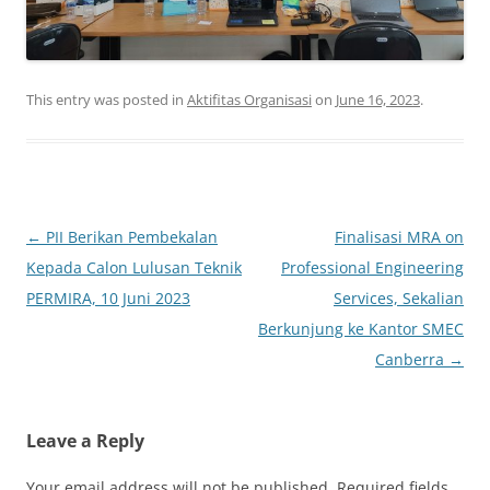
This entry was posted in
Aktifitas Organisasi
on
June 16, 2023
.
Post
←
PII Berikan Pembekalan
Finalisasi MRA on
navigation
Kepada Calon Lulusan Teknik
Professional Engineering
PERMIRA, 10 Juni 2023
Services, Sekalian
Berkunjung ke Kantor SMEC
Canberra
→
Leave a Reply
Your email address will not be published.
Required fields