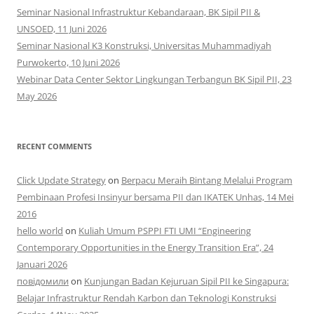
Seminar Nasional Infrastruktur Kebandaraan, BK Sipil PII &
UNSOED, 11 Juni 2026
Seminar Nasional K3 Konstruksi, Universitas Muhammadiyah
Purwokerto, 10 Juni 2026
Webinar Data Center Sektor Lingkungan Terbangun BK Sipil PII, 23
May 2026
RECENT COMMENTS
Click Update Strategy
on
Berpacu Meraih Bintang Melalui Program
Pembinaan Profesi Insinyur bersama PII dan IKATEK Unhas, 14 Mei
2016
hello world
on
Kuliah Umum PSPPI FTI UMI “Engineering
Contemporary Opportunities in the Energy Transition Era”, 24
Januari 2026
повідомили
on
Kunjungan Badan Kejuruan Sipil PII ke Singapura:
Belajar Infrastruktur Rendah Karbon dan Teknologi Konstruksi