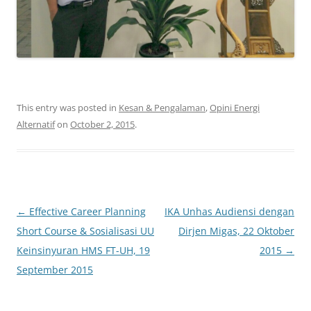
This entry was posted in
Kesan & Pengalaman
,
Opini Energi
Alternatif
on
October 2, 2015
.
Post
←
Effective Career Planning
IKA Unhas Audiensi dengan
navigation
Short Course & Sosialisasi UU
Dirjen Migas, 22 Oktober
Keinsinyuran HMS FT-UH, 19
2015
→
September 2015