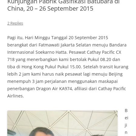
Kunjungan Pabrik Gasifikasi Batubara di
China, 20 – 26 September 2015
2 Replies
Pagi itu, Hari Minggu Tanggal 20 September 2015
berangkat dari Fatmawati Jakarta Selatan menuju Bandara
Internasional Soekarno Hatta. Pesawat Cathay Pacific CX
718 yang menerbangkan kami bertolak Pukul 08.20 dan
tiba di Hong Kong Pukul Pukul 15.00. Setelah transit kurang
lebih 2 jam kami harus naik pesawat lagi menuju Beijing
menempuh 3 jam perjalanan menggunakan maskapai
penerbangan Dragon Air KA974, afiliasi dari Cathay Pacific
Airlines.
B
ei
ji
n