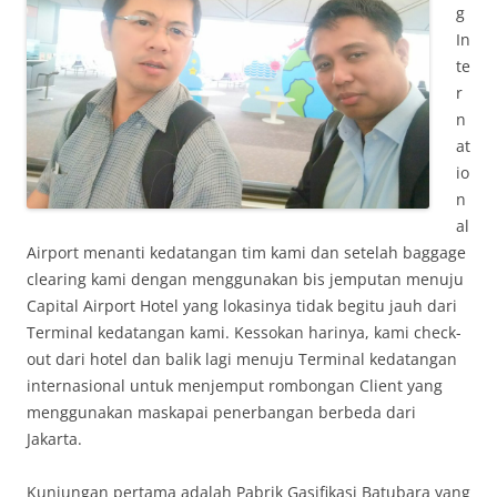
g
In
te
r
n
at
io
n
al
Airport menanti kedatangan tim kami dan setelah baggage
clearing kami dengan menggunakan bis jemputan menuju
Capital Airport Hotel yang lokasinya tidak begitu jauh dari
Terminal kedatangan kami. Kessokan harinya, kami check-
out dari hotel dan balik lagi menuju Terminal kedatangan
internasional untuk menjemput rombongan Client yang
menggunakan maskapai penerbangan berbeda dari
Jakarta.
Kunjungan pertama adalah Pabrik Gasifikasi Batubara yang