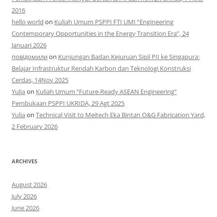
2016
hello world
on
Kuliah Umum PSPPI FTI UMI “Engineering
Contemporary Opportunities in the Energy Transition Era”, 24
Januari 2026
повідомили
on
Kunjungan Badan Kejuruan Sipil PII ke Singapura:
Belajar Infrastruktur Rendah Karbon dan Teknologi Konstruksi
Cerdas, 14Nov 2025
Yulia
on
Kuliah Umum “Future-Ready ASEAN Engineering”
Pembukaan PSPPI UKRIDA, 29 Agt 2025
Yulia
on
Technical Visit to Meitech Eka Bintan O&G Fabrication Yard,
2 February 2026
ARCHIVES
August 2026
July 2026
June 2026