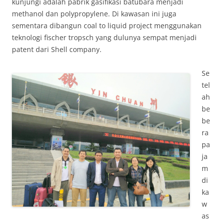
kunjungi adalah pabrik gasifikasi batubara menjadi
methanol dan polypropylene. Di kawasan ini juga
sementara dibangun coal to liquid project menggunakan
teknologi fischer tropsch yang dulunya sempat menjadi
patent dari Shell company.
Se
tel
ah
be
be
ra
pa
ja
m
di
ka
w
as