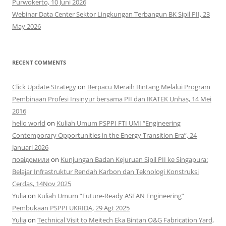
Purwokerto, 10 Juni 2026
Webinar Data Center Sektor Lingkungan Terbangun BK Sipil PII, 23
May 2026
RECENT COMMENTS
Click Update Strategy
on
Berpacu Meraih Bintang Melalui Program
Pembinaan Profesi Insinyur bersama PII dan IKATEK Unhas, 14 Mei
2016
hello world
on
Kuliah Umum PSPPI FTI UMI “Engineering
Contemporary Opportunities in the Energy Transition Era”, 24
Januari 2026
повідомили
on
Kunjungan Badan Kejuruan Sipil PII ke Singapura:
Belajar Infrastruktur Rendah Karbon dan Teknologi Konstruksi
Cerdas, 14Nov 2025
Yulia
on
Kuliah Umum “Future-Ready ASEAN Engineering”
Pembukaan PSPPI UKRIDA, 29 Agt 2025
Yulia
on
Technical Visit to Meitech Eka Bintan O&G Fabrication Yard,