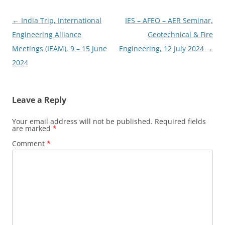
Post
←
India Trip, International
IES – AFEO – AER Seminar,
navigation
Engineering Alliance
Geotechnical & Fire
Meetings (IEAM), 9 – 15 June
Engineering, 12 July 2024
→
2024
Leave a Reply
Your email address will not be published.
Required fields
are marked
*
Comment
*