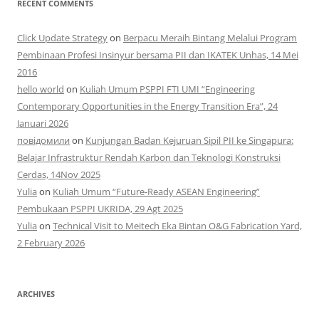
RECENT COMMENTS
Click Update Strategy
on
Berpacu Meraih Bintang Melalui Program
Pembinaan Profesi Insinyur bersama PII dan IKATEK Unhas, 14 Mei
2016
hello world
on
Kuliah Umum PSPPI FTI UMI “Engineering
Contemporary Opportunities in the Energy Transition Era”, 24
Januari 2026
повідомили
on
Kunjungan Badan Kejuruan Sipil PII ke Singapura:
Belajar Infrastruktur Rendah Karbon dan Teknologi Konstruksi
Cerdas, 14Nov 2025
Yulia
on
Kuliah Umum “Future-Ready ASEAN Engineering”
Pembukaan PSPPI UKRIDA, 29 Agt 2025
Yulia
on
Technical Visit to Meitech Eka Bintan O&G Fabrication Yard,
2 February 2026
ARCHIVES